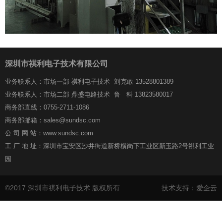
深圳市祺利电子技术有限公司
业务联系人：市场一部 祺利电子技术 刘克敢 13528801389
业务联系人：市场二部 鼎盛电路技术 鲁 科 13823580017
商务部直线：0755-2711-1086
商务部邮箱：sales@sundsc.com
公 司 网 站：www.sundsc.com
工 厂 地 址：深圳市宝安区沙井街道新桥横岗下工业区新玉路2号祺利工业
园
©2017 深圳市祺利电子技术 版权所有
技术支持：爱企云