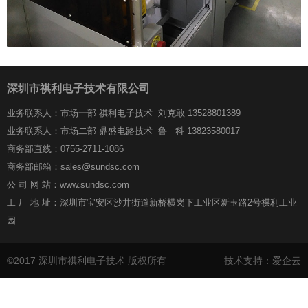
深圳市祺利电子技术有限公司
业务联系人：市场一部 祺利电子技术 刘克敢 13528801389
业务联系人：市场二部 鼎盛电路技术 鲁 科 13823580017
商务部直线：0755-2711-1086
商务部邮箱：sales@sundsc.com
公 司 网 站：www.sundsc.com
工 厂 地 址：深圳市宝安区沙井街道新桥横岗下工业区新玉路2号祺利工业
园
©2017 深圳市祺利电子技术 版权所有
技术支持：爱企云